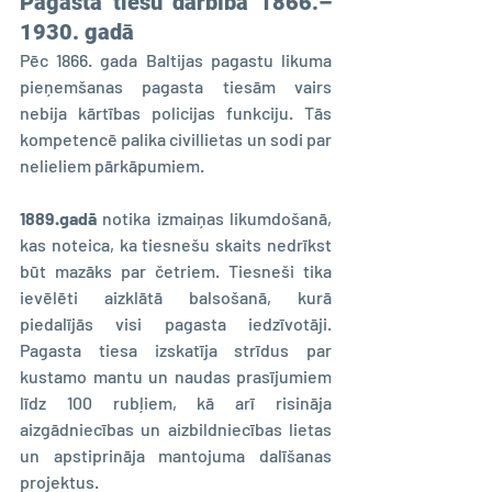
Pagasta tiesu darbība 1866.–
1930. gadā
Pēc 1866. gada Baltijas pagastu likuma 
pieņemšanas pagasta tiesām vairs 
nebija kārtības policijas funkciju. Tās 
kompetencē palika civillietas un sodi par 
nelieliem pārkāpumiem.
1889.gadā 
notika izmaiņas likumdošanā, 
kas noteica, ka tiesnešu skaits nedrīkst 
būt mazāks par četriem. Tiesneši tika 
ievēlēti aizklātā balsošanā, kurā 
piedalījās visi pagasta iedzīvotāji. 
Pagasta tiesa izskatīja strīdus par 
kustamo mantu un naudas prasījumiem 
līdz 100 rubļiem, kā arī risināja 
aizgādniecības un aizbildniecības lietas 
un apstiprināja mantojuma dalīšanas 
projektus.