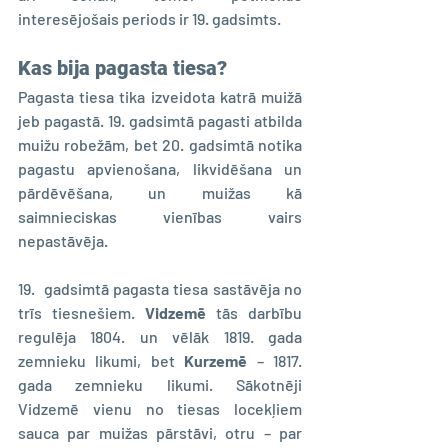
interesējošais periods ir 19. gadsimts.
Kas bija pagasta t
i
esa?
Pagasta tiesa tika izveidota katrā muižā 
jeb pagastā. 19. gadsimtā pagasti atbilda 
muižu robežām, bet 20. gadsimtā notika 
pagastu apvienošana, likvidēšana un 
pārdēvēšana, un muižas kā 
saimnieciskas vienības vairs 
nepastāvēja.
19.  gadsimtā pagasta tiesa sastāvēja no 
trīs tiesnešiem. 
Vidzemē 
tās darbību 
regulēja 1804. un vēlāk 1819. gada 
zemnieku likumi, bet 
Kurzemē 
– 1817. 
gada zemnieku likumi. Sākotnēji 
Vidzemē vienu no tiesas locekļiem 
sauca par muižas pārstāvi, otru – par 