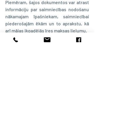
Piemēram, šajos dokumentos var atrast 
informāciju par saimniecības nodošanu 
nākamajam īpašniekam, saimniecībai 
piederošajām ēkām un to aprakstu, kā 
arī mājas ikgadējās īres maksas lielumu.
Ir iespējams atrast arī personiskus 
stāstus, piemēram, sieviešu alimentu 
prasības par ārlaulības bērniem. Šādos 
gadījumos tiek minēts bērna tēva vārds. 
Lieki teikt, cik vērtīga ir šāda veida 
informācija dzimtas pētniecībā!
Jāņem vērā, ka pagasta tiesu protokoli ir 
rakstīti 
rokrakstā un vecajā ortogrāfijā
, 
kas var apgrūtināt to lasīšanu.
Avots
: Latviešu konversācijas vārdnīca. 
XV sējums. Rīga: Grāmatu apgāds 