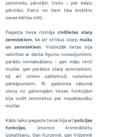
saimnieku pārstāvi, trešo – par kalpu 
pārstāvi. Katrs no tiem tika ievēlēts 
savas kārtas vidū.
Pagasta tiesa risināja
 civillietas starp 
zemniekiem
, kā arī strīdus starp 
muižu 
un zemniekiem
. Visbiežāk lietas bija 
saistītas ar darba līgumu nosacījumiem, 
parādu nemaksāšanu – gan māju renti 
muižai, gan parādus starp zemniekiem, 
kā arī citiem salīdzinoši nelieliem 
pārkāpumiem. 19. gadsimta sākumā 
viena no galvenajām tiesas funkcijām 
bija sodīt zemniekus par nepaklausību 
muižai.
Kādu laiku pagasta tiesai bija arī 
policijas 
funkcijas
, izņemot krimināllietu 
izskatīšanu. Gan Kurzemē, gan Vidzemē 