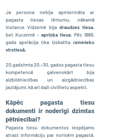
Ja persona nebija apmierināta ar 
pagasta tiesas lēmumu, nākamā 
instance Vidzemē bija 
draudzes tiesa
, 
bet Kurzemē – 
apriņķa tiesa
. Pēc 1889. 
gada apelācija tika izskatīta z
emnieku 
virstiesā.
20.gadsimta 20.–30. gados pagasta tiesu 
kompetencē galvenokārt bija 
aizbildniecības un aizgādniecības 
jautājumi, kā arī daži civillietu aspekti.
Kāpēc pagasta tiesu 
dokumenti ir noderīgi dzimtas 
pētniecībai?
Pagasta tiesu dokumentos iespējams 
atrast informāciju par norisēm pagastā. 