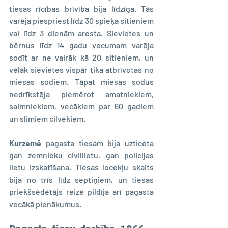
tiesas rīcības brīvība bija līdzīga. Tās 
varēja piespriest līdz 30 spieķa sitieniem 
vai līdz 3 dienām aresta. Sievietes un 
bērnus līdz 14 gadu vecumam varēja 
sodīt ar ne vairāk kā 20 sitieniem, un 
vēlāk sievietes vispār tika atbrīvotas no 
miesas sodiem. Tāpat miesas sodus 
nedrīkstēja piemērot amatniekiem, 
saimniekiem, vecākiem par 60 gadiem 
un slimiem cilvēkiem.
Kurzemē 
pagasta tiesām bija uzticēta 
gan zemnieku civillietu, gan policijas 
lietu izskatīšana. Tiesas locekļu skaits 
bija no trīs līdz septiņiem, un tiesas 
priekšsēdētājs reizē pildīja arī pagasta 
vecākā pienākumus.