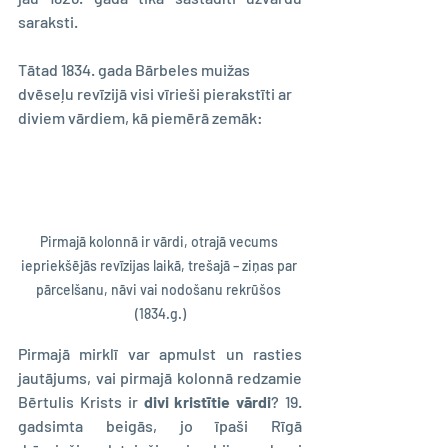
saraksti. 
Tātad 1834. gada Bārbeles muižas 
dvēseļu revīzijā visi vīrieši pierakstīti ar 
diviem vārdiem, kā piemērā zemāk:
Pirmajā kolonnā ir vārdi, otrajā vecums 
iepriekšējās revīzijas laikā, trešajā – ziņas par 
pārcelšanu, nāvi vai nodošanu rekrūšos 
(1834.g.)
Pirmajā mirklī var apmulst un rasties 
jautājums, vai pirmajā kolonnā redzamie 
Bērtulis Krists ir
 divi kristītie vārdi
? 19. 
gadsimta beigās, jo īpaši Rīgā 