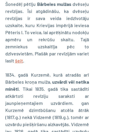
Šonedēļ pētīju 
Bārbeles muižas
 dvēseļu 
revīzijas. Īsi atgādināšu, ka dvēseļu 
revīzijas ir sava veida iedzīvotāju 
uzskaite, kuru Krievijas impērijā ieviesa 
Pēteris I. To veica, lai aprēķinātu nodokļu 
apmēru un rekrūšu skaitu. Tajā 
zemniekus uzskaitīja pēc to 
dzīvesvietām. Plašāk par revīzijām variet 
lasīt 
šeit
.
1834. gadā Kurzemē, kurā atradās arī 
Bārbeles kroņa muiža, 
uzvārdi vēl netika 
minēti
. Tikai 1835. gadā tika sastādīti 
atkārtoti revīziju saraksti ar 
jaunpieņemtajiem uzvārdiem. gan 
Kurzemē dzimtbūšanu atcēla ātrāk 
(1817.g.) nekā Vidzemē (1819.g.), tomēr ar 
uzvārdu piešķiršanu aizkavējās. Vidzemē 
jau 1826. gadā tika sastādīti uzvārdu 