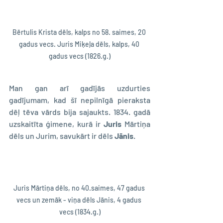
Bērtulis Krista dēls, kalps no 58. saimes, 20 
gadus vecs. Juris Miķeļa dēls, kalps, 40 
gadus vecs (1826.g.)
Man gan arī gadījās uzdurties 
gadījumam, kad šī nepilnīgā pieraksta 
dēļ tēva vārds bija sajaukts. 1834. gadā 
uzskaitīta ģimene, kurā ir 
Juris
 Mārtiņa 
dēls un Jurim, savukārt ir dēls 
Jānis
.
Juris Mārtiņa dēls, no 40.saimes, 47 gadus 
vecs un zemāk - viņa dēls Jānis, 4 gadus 
vecs (1834.g.)