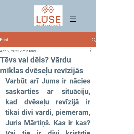
Post
Apr 12, 2025
2 min read
Tēvs vai dēls? Vārdu
mīklas dvēseļu revīzijās
Varbūt arī Jums ir nācies 
saskarties ar situāciju, 
kad dvēseļu revīzijā ir 
tikai divi vārdi, piemēram, 
Juris Mārtiņš. Kas ir kas? 
Vai tie ir divi kristītie 