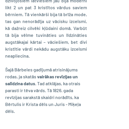
dzīvojošiem latviešiem jau bija moderni 
likt 2 un pat 3 kristītos vārdus saviem 
bērniem. Tā vienkārši bija tā brīža mode, 
tas gan nenorādīja uz vācisku izcelsmi, 
kā dažreiz cilvēki kļūdaini domā. Varbūt 
tā bija vēlme tuvināties un līdzināties 
augstākajai kārtai – vāciešiem, bet divi 
kristītie vārdi nekādu augstāku izcelsmi 
neapliecina.
Šajā Bārbeles gadījumā atrisinājums 
rodas, ja skatās 
vairākas revīzijas un 
salīdzina datus
. Tad atklājas, ka otrais 
parasti ir tēva vārds. Tā 1826. gada 
revīzijas sarakstā skaidri norādīts, ka 
Bērtulis ir Krista dēls un Juris - Miķeļa 
dēls.