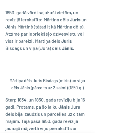
1850. gadā vārdi sajukuši vietām, un 
revīzijā ierakstīts: Mārtiņa dēls 
Juris
 un 
Jānis Mārtiņš (tātad it kā Mārtiņa dēls). 
Atzīmē par iepriekšējo dzīvesvietu vēl 
viss ir pareizi: Mārtiņa dēls 
Juris 
Bisdags un viņa (Jura) dēls 
Jānis
.
Mārtiņa dēls Juris Bisdags (miris) un viņa 
dēls Jānis (pārcelts uz 2.saimi) (1850.g.)
Starp 1834. un 1850. gada revīziju bija 16 
gadi. Protams, pa šo laiku 
Jānis 
Jura 
dēls bija izaudzis un pārcēlies uz citām 
mājām. Tajā pašā 1850. gada revīzijā 
jaunajā mājvietā viņš pierakstīts ar 