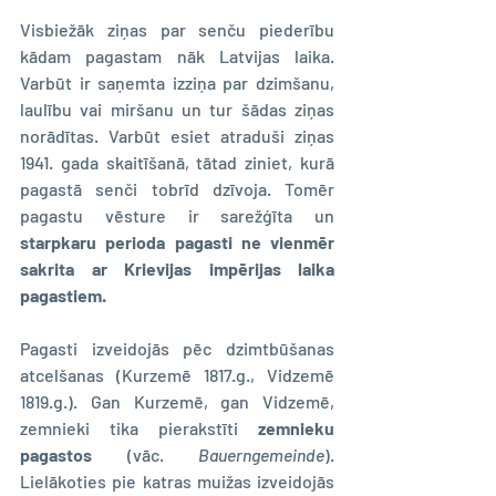
Visbiežāk ziņas par senču piederību 
kādam pagastam nāk Latvijas laika. 
Varbūt ir saņemta izziņa par dzimšanu, 
laulību vai miršanu un tur šādas ziņas 
norādītas. Varbūt esiet atraduši ziņas 
1941. gada skaitīšanā, tātad ziniet, kurā 
pagastā senči tobrīd dzīvoja. Tomēr 
pagastu vēsture ir sarežģīta un 
starpkaru perioda pagasti ne vienmēr 
sakrita ar Krievijas impērijas laika 
pagastiem.
Pagasti izveidojās pēc dzimtbūšanas 
atcelšanas (Kurzemē 1817.g., Vidzemē 
1819.g.). Gan Kurzemē, gan Vidzemē, 
zemnieki tika pierakstīti 
zemnieku 
pagastos
 (vāc. 
Bauerngemeinde
). 
Lielākoties pie katras muižas izveidojās 