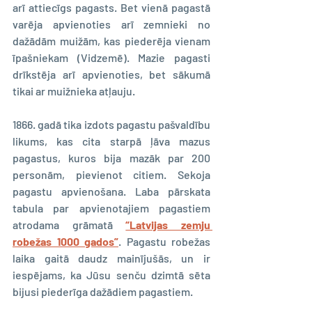
arī attiecīgs pagasts. Bet vienā pagastā 
varēja apvienoties arī zemnieki no 
dažādām muižām, kas piederēja vienam 
īpašniekam (Vidzemē). Mazie pagasti 
drīkstēja arī apvienoties, bet sākumā 
tikai ar muižnieka atļauju.
1866. gadā tika izdots pagastu pašvaldību 
likums, kas cita starpā ļāva mazus 
pagastus, kuros bija mazāk par 200 
personām, pievienot citiem. Sekoja 
pagastu apvienošana. Laba pārskata 
tabula par apvienotajiem pagastiem 
atrodama grāmatā 
“Latvijas zemju 
robežas 1000 gados”
. Pagastu robežas 
laika gaitā daudz mainījušās, un ir 
iespējams, ka Jūsu senču dzimtā sēta 
bijusi piederīga dažādiem pagastiem.