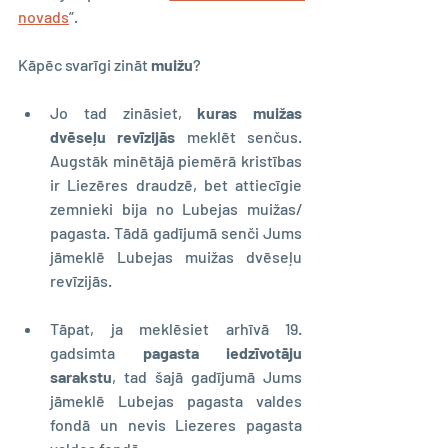
novads
”.
Kāpēc svarīgi zināt 
muižu
? 
Jo tad zināsiet, 
kuras muižas 
dvēseļu revīzijās
 meklēt senčus. 
Augstāk minētājā piemērā kristības 
ir Liezēres draudzē, bet attiecīgie 
zemnieki bija no Lubejas muižas/ 
pagasta. Tādā gadījumā senči Jums 
jāmeklē Lubejas muižas dvēseļu 
revīzijās.
Tāpat, ja meklēsiet arhīvā 19. 
gadsimta 
pagasta iedzīvotāju 
sarakstu
, tad šajā gadījumā Jums 
jāmeklē Lubejas pagasta valdes 
fondā un nevis Liezeres pagasta 