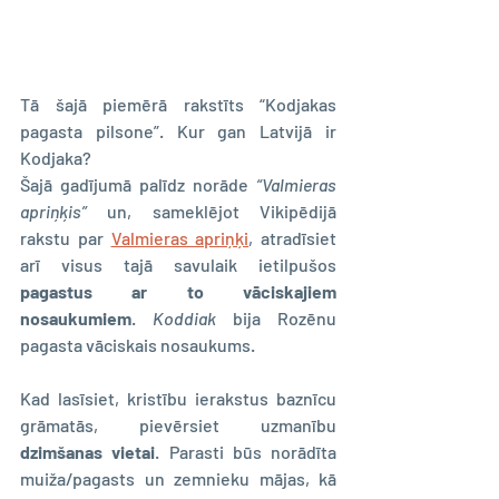
Tā šajā piemērā rakstīts “Kodjakas 
pagasta pilsone”. Kur gan Latvijā ir 
Kodjaka?
Šajā gadījumā palīdz norāde 
“Valmieras 
apriņķis” 
un, sameklējot Vikipēdijā 
rakstu par 
Valmieras apriņķi
, atradīsiet 
arī visus tajā savulaik ietilpušos
pagastus ar to vāciskajiem 
nosaukumiem
. 
Koddiak
 bija Rozēnu 
pagasta vāciskais nosaukums.
Kad lasīsiet, kristību ierakstus baznīcu 
grāmatās, pievērsiet uzmanību 
dzimšanas vietai
. Parasti būs norādīta 
muiža/pagasts un zemnieku mājas, kā 