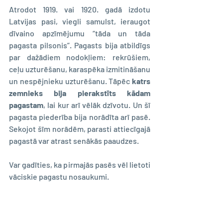
Atrodot 1919. vai 1920. gadā izdotu 
Latvijas pasi, viegli samulst, ieraugot 
dīvaino apzīmējumu “tāda un tāda 
pagasta pilsonis”. Pagasts bija atbildīgs 
par dažādiem nodokļiem: rekrūšiem, 
ceļu uzturēšanu, karaspēka izmitināšanu 
un nespējnieku uzturēšanu. Tāpēc 
katrs 
zemnieks bija pierakstīts kādam 
pagastam
, lai kur arī vēlāk dzīvotu. Un šī 
pagasta piederība bija norādīta arī pasē. 
Sekojot šīm norādēm, parasti attiecīgajā 
pagastā var atrast senākās paaudzes.
Var gadīties, ka pirmajās pasēs vēl lietoti 
vāciskie pagastu nosaukumi. 