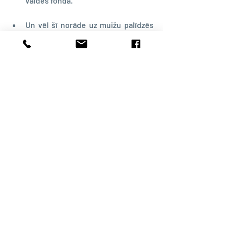
valdes fondā.
Un vēl šī norāde uz muižu palīdzēs 
atrast attiecīgās mājas 
kartē 
– tām 
jābūt šo muižu apkārtnē.
Vidzemes draudžu un muižu robežas var 
pētīt 
kartes.lndb.lv
 pie 
administratīvajām kartēm (
Wegekarte
), 
bet Kurzemei šāda analoga nav. Vismaz 
man nav zināms.