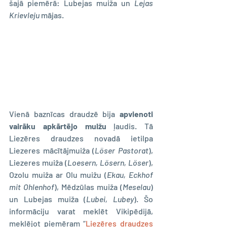
šajā piemērā: Lubejas muiža un 
Lejas 
Krievleju
 mājas.
Vienā baznīcas draudzē bija 
apvienoti 
vairāku apkārtējo muižu
 ļaudis. Tā 
Liezēres draudzes novadā ietilpa 
Liezeres mācītājmuiža (
Löser Pastorat
), 
Liezeres muiža (
Loesern, Lösern, Löser
), 
Ozolu muiža ar Olu muižu (
Ekau, Eckhof 
mit Ohlenhof
), Mēdzūlas muiža (
Meselau
) 
un Lubejas muiža (
Lubei, Lubey
). Šo 
informāciju varat meklēt Vikipēdijā, 
meklējot piemēram “
Liezēres draudzes 