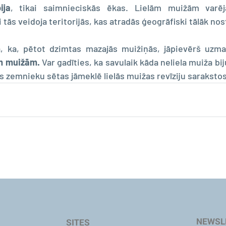
ija
, tikai saimnieciskās ēkas. Lielām muižām varēj
tās veidoja teritorijās, kas atradās ģeogrāfiski tālāk no
, ka, pētot dzimtas mazajās muižiņās, jāpievērš uzma
ām muižām.
 Var gadīties, ka savulaik kāda neliela muiža bij
s zemnieku sētas jāmeklē lielās muižas revīziju sarakstos
NEWSL
SITES