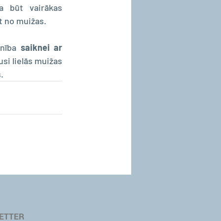
a būt vairākas 
st no muižas.
nība 
saiknei ar 
usi lielās muižas 
.
ETTER