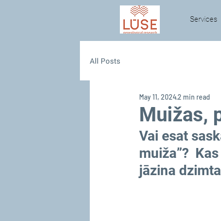
Services
All Posts
May 11, 2024
2 min read
Muižas, 
Vai esat sas
muiža”? Kas 
jāzina dzimt