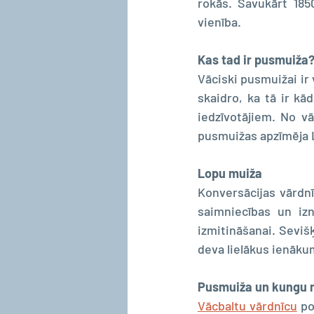
rokās. Savukārt 185
vienība.
Kas tad ir pusmuiža?
Vāciski pusmuižai ir 
skaidro, ka tā ir kā
iedzīvotājiem. No vā
pusmuižas apzīmēja 
Lopu muiža
Konversācijas vārdnī
saimniecības un izn
izmitināšanai. Seviš
deva lielākus ienāku
Pusmuiža un kungu 
Vācbaltu vārdnīcu
 po