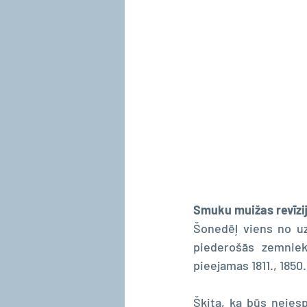
Smuku muižas revīzi
Šonedēļ viens no uz
piederošās zemniek
pieejamas 1811., 1850.
Šķita, ka būs neiesp