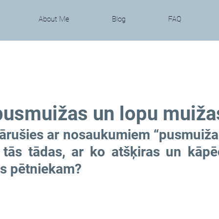
About Me
Blog
FAQ
pusmuižas un lopu muiža
kārušies ar nosaukumiem “pusmuiža” 
tās tādas, ar ko atšķiras un kāpē
as pētniekam?