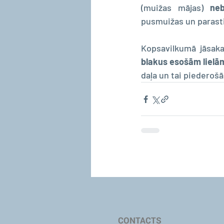
(muižas mājas) 
neb
pusmuižas un parasti 
Kopsavilkumā jāsaka
blakus esošām liel
daļa un tai piederošā
CONTACTS