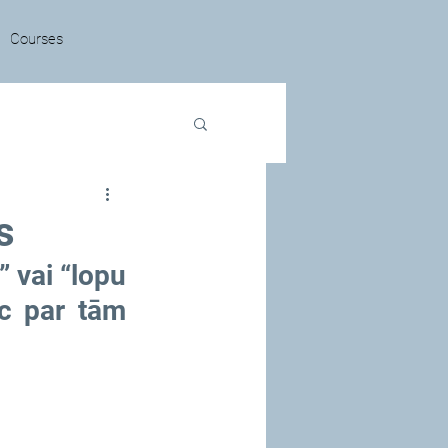
Courses
s
vai “lopu 
c par tām 