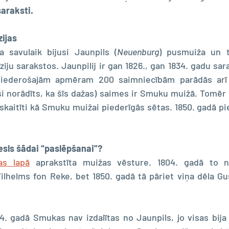
saraksti.
zijas
savulaik bijusi Jaunpils (
Neuenburg
ziju sarakstos. Jaunpilij ir gan 1826., gan 1834. gadu sara
 piederošajām apmēram 200 saimniecībām parādās arī
i norādīts, ka šīs dažas) saimes ir Smuku muižā. Tomēr mā
uzskaitīti kā Smuku muižai piederīgās sētas. 1850. gadā p
sls šādai “paslēpšanai”? 
as lapā
 aprakstīta muižas vēsture. 1804. gadā to n
lhelms fon Reke, bet 1850. gadā tā pāriet viņa dēla Gu
4. gadā Smukas nav izdalītas no Jaunpils, jo visas bija 