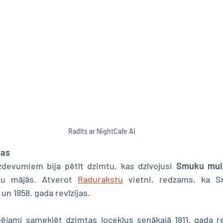
Radīts ar NightCafe AI
jas
devumiem bija pētīt dzimtu, kas dzīvojusi 
Smuku mui
u mājās. Atverot 
Radurakstu
 vietni, redzams, ka S
 un 1858. gada revīzijas.
ējami sameklēt dzimtas locekļus senākajā 1811. gada rev