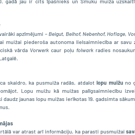
0. gadā jau ir cits īpašnieks un Smuku muiža uzskaitīt
 
vairāki apzīmējumi – 
Beigut, Beihof, Nebenhof, Hoflage, Vo
dai muižai piederoša autonoma lielsaimniecība ar savu 
ciskā vārda 
Vorwerk
 caur poļu 
folwark
 radies nosauku
Latgalē.
ca skaidro, ka pusmuiža radās, atdalot 
lopu muižu
 no 
omājot. Lopu muižu kā muižas palīgsaimniecību izveid
ķi daudz jaunas lopu muižas ierīkotas 19. gadsimta sākumā
mus.
mājas
rtālā var atrast arī informāciju, ka parasti pusmuižai 
sav