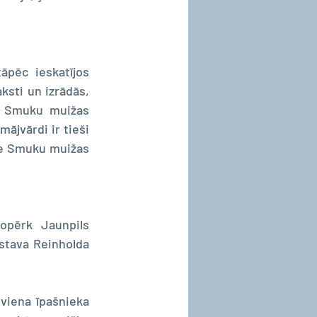
) pusmuiža un tāpēc ieskatījos 
ksti un izrādās, 
 Smuku muižas 
jvārdi ir tieši 
ie Smuku muižas 
opērk Jaunpils 
stava Reinholda 
viena īpašnieka 