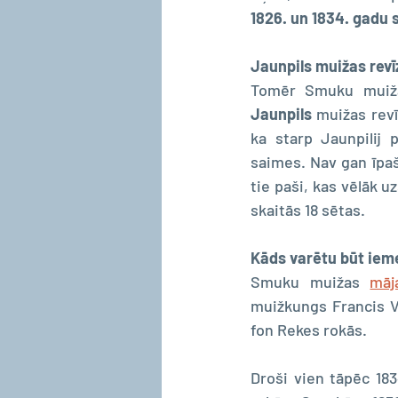
1826. un 1834. gadu 
Jaunpils muižas revī
Tomēr Smuku muiža 
Jaunpils 
muižas revī
ka starp Jaunpilij
saimes. Nav gan īpaš
tie paši, kas vēlāk 
skaitās 18 sētas.
Kāds varētu būt ieme
Smuku muižas 
māj
muižkungs Francis Vi
fon Rekes rokās. 
Droši vien tāpēc 183