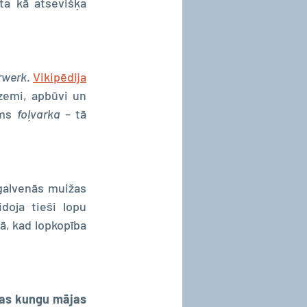
a kā atsevišķa 
rwerk
. 
Vikipēdija
zemi, apbūvi un 
ms 
foļvarka
 – tā 
galvenās muižas 
oja tieši lopu 
, kad lopkopība 
as kungu mājas