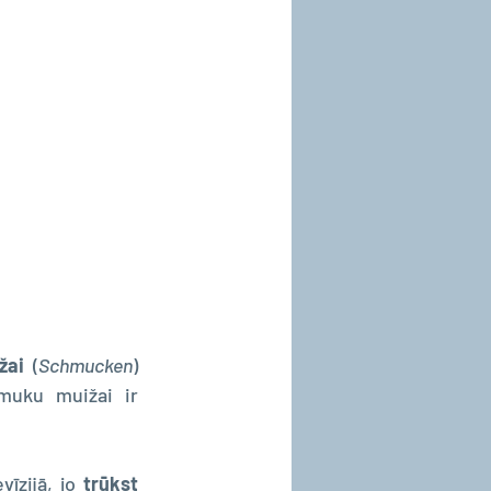
žai
 (
Schmucken
) 
muku muižai ir 
īzijā, jo 
trūkst 