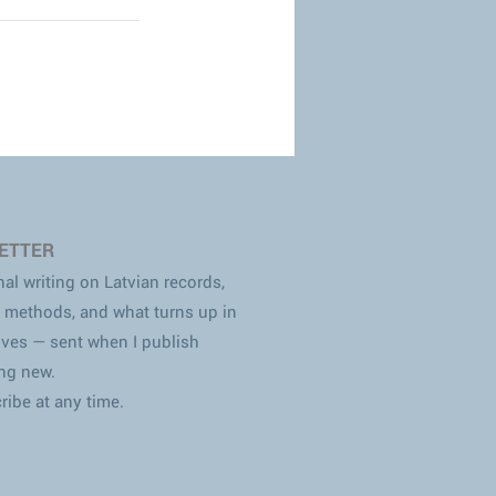
ETTER
al writing on Latvian records,
 methods, and what turns up in
ives — sent when I publish
ng new.
ibe at any time.