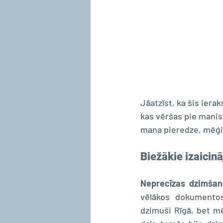
Jāatzīst, ka šis ierak
kas vēršas pie manis 
mana pieredze, mēģin
Biežākie izaicin
Neprecīzas dzimšan
vēlākos dokumentos 
dzimuši Rīgā, bet mē