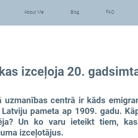
About Me
Blog
FAQ
 kas izceļoja 20. gadsimt
 uzmanības centrā ir kāds emigrant
 Latviju pameta ap 1909. gadu. Kāpē
ēja? Un ko varu ieteikt tiem, kas
uma izceļotājus.