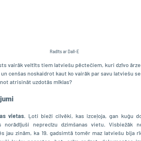
Radīts ar Dall-E
sts vairāk veltīts tiem latviešu pēctečiem, kuri dzīvo ārzem
un cenšas noskaidrot kaut ko vairāk par savu latviešu sen
ot atrisināt uzdotās mīklas?
ājumi
as vietas
. Ļoti bieži cilvēki, kas izceļoja, gan kuģu 
norādījuši neprecīzu dzimšanas vietu. Visbiežāk nor
s jau zinām, ka 19. gadsimtā tomēr maz latviešu bija rīdz