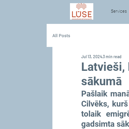
Services
All Posts
Jul 13, 2024
3 min read
Latvieši,
sākumā
Pašlaik manā
Cilvēks, kurš
tolaik emigr
gadsimta sāk