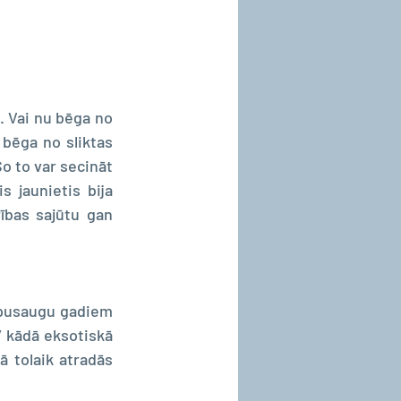
. Vai nu bēga no 
bēga no sliktas 
 to var secināt 
 jaunietis bija 
bas sajūtu gan 
 pusaugu gadiem 
 kādā eksotiskā 
ā tolaik atradās 