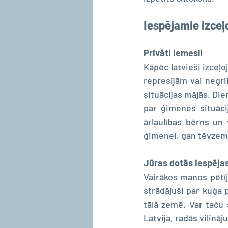
Iespējamie izceļ
Privāti iemesli
Kāpēc latvieši izceļo
represijām vai negri
situācijas mājās. Di
par ģimenes situācij
ārlaulības bērns un
ģimenei, gan tēvzem
Jūras dotās iespēja
Vairākos manos pētīj
strādājuši par kuģa 
tālā zemē. Var taču s
Latvija, radās vilināj