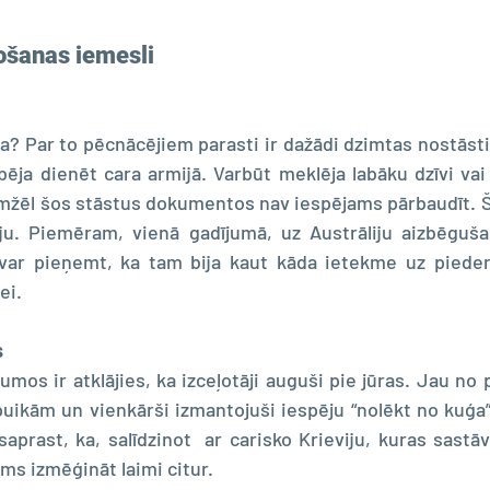
ošanas iemesli
ja? Par to pēcnācējiem parasti ir dažādi dzimtas nostāsti
bēja dienēt cara armijā. Varbūt meklēja labāku dzīvi vai 
emžēl šos stāstus dokumentos nav iespējams pārbaudīt. Šo
u. Piemēram, vienā gadījumā, uz Austrāliju aizbēgušais
 var pieņemt, ka tam bija kaut kāda ietekme uz piederī
ei.
s
umos ir atklājies, ka izceļotāji auguši pie jūras. Jau no
puikām un vienkārši izmantojuši iespēju “nolēkt no kuģa”
aprast, ka, salīdzinot  ar carisko Krieviju, kuras sastāv
ums izmēģināt laimi citur.