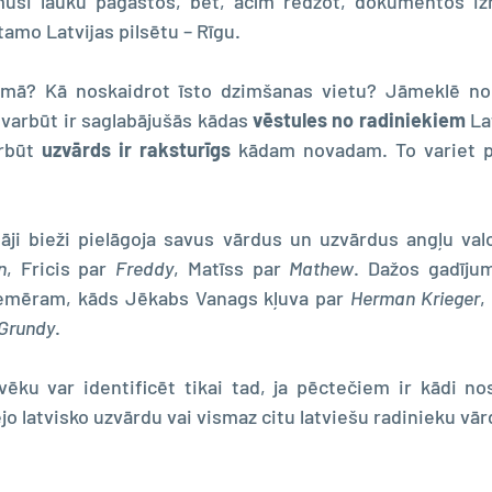
muši lauku pagastos, bet, acīm redzot, dokumentos izm
tamo Latvijas pilsētu – Rīgu.
umā? Kā noskaidrot īsto dzimšanas vietu? Jāmeklē nor
 varbūt ir saglabājušās kādas 
vēstules no radiniekiem
 La
rbūt 
uzvārds ir raksturīgs
tāji bieži pielāgoja savus vārdus un uzvārdus angļu val
n
, Fricis par 
Freddy
, Matīss par 
Mathew
. Dažos gadījum
Piemēram, kāds Jēkabs Vanags kļuva par 
Herman Krieger
,
Grundy
. 
ēku var identificēt tikai tad, ja pēctečiem ir kādi nos
o latvisko uzvārdu vai vismaz citu latviešu radinieku vār