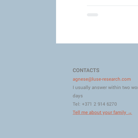
CONTACTS
agnese@luse-research.com
I usually answer within two wo
days
​​Tel: +371 2 914 6270
​Tell me about your family →