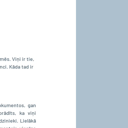
ēs. Viņi ir tie, 
ci. Kāda tad ir 
dokumentos, gan 
ādīts, ka viņi 
inieki. Lielākā 