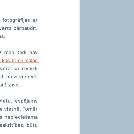
otogrāfijas ar 
ērts pārbaudīt. 
es.
z man tādi nav 
kas Elisa salas 
vērā, ka uzvārdi 
i bieži vien vēl 
ai 
Luhsa
.
ietu, iespējams 
e vietnē. Tomēr 
s nepieciešama 
sakritības, būtu 