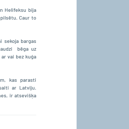
 Helifeksu bija 
pilsētu. Caur to 
ai sekoja bargas 
audzi  bēga uz 
 ar vai bez kuģa 
m, kas parasti 
iti ar Latviju. 
es, ir atsevišķa 