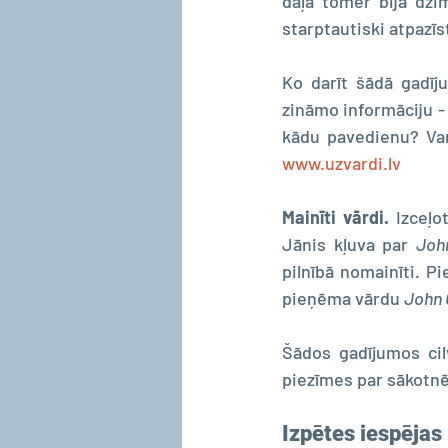
daļa tomēr bija dzi
starptautiski atpazīs
Ko darīt šādā gadīj
zināmo informāciju -
kādu pavedienu? Va
www.uzvardi.lv
Mainīti vārdi.
 Izceļo
Jānis kļuva par 
Joh
pilnībā nomainīti. 
pieņēma vārdu 
John 
Šādos gadījumos cilv
piezīmes par sākotnēj
Izpētes iespējas