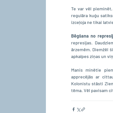
Te var vēl pieminēt,
regulāra kuģu satiksm
izceļoja ne tikai latvi
Bēgšana no represi
represijas. Daudzie
ārzemēm. Diemžēl šie 
apkalpes ziņas un vi
Manis minētie piemē
apprecējās ar citta
Kolonistu stāsti Ziem
tēma. Vēl pavisam cits