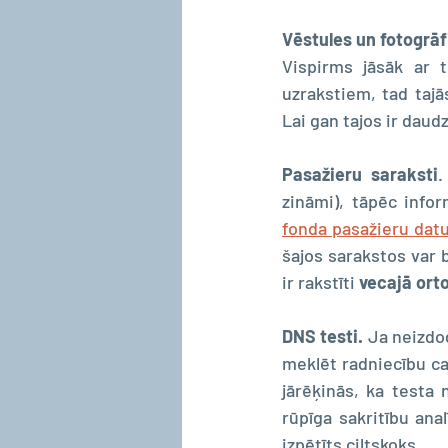
Vēstules un fotogrāf
Vispirms jāsāk ar t
uzrakstiem, tad tajā
Lai gan tajos ir daud
Pasažieru saraksti
.
zināmi), tāpēc infor
fonda pasažieru dat
šajos sarakstos var b
ir rakstīti 
vecajā orto
DNS testi.
 Ja neizdo
meklēt radniecību ca
jārēķinās, ka testa
rūpīga sakritību anal
izpētīts ciltskoks.