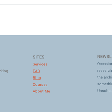
NEWSL
SITES
Occasion
Services
research
rking
FAQ
the arch
Blog
somethi
Courses
Unsubscr
About Me