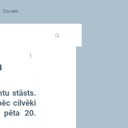
Courses
a
u stāsts. 
c cilvēki 
 pēta 20. 