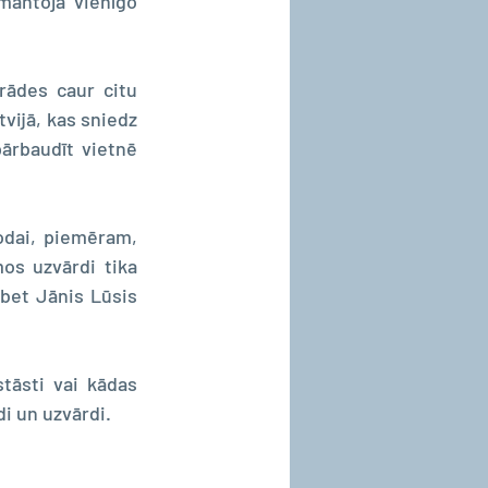
antoja vienīgo 
ādes caur citu 
tvijā, kas sniedz 
 kādam novadam. To variet pārbaudīt vietnē 
odai, piemēram, 
os uzvārdi tika 
 bet Jānis Lūsis  
tāsti vai kādas 
di un uzvārdi.