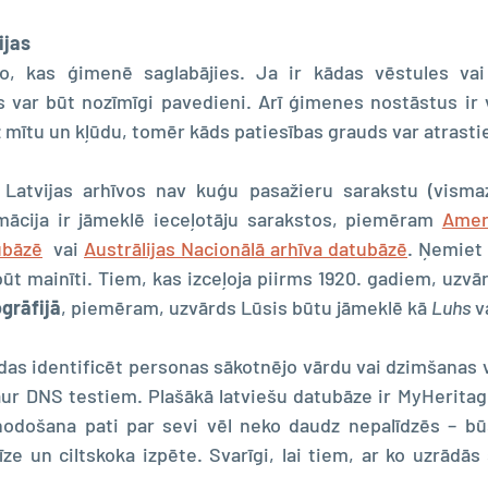
ijas
o, kas ģimenē saglabājies. Ja ir kādas vēstules vai f
s var būt nozīmīgi pavedieni. Arī ģimenes nostāstus ir v
z mītu un kļūdu, tomēr kāds patiesības grauds var atrasti
 Latvijas arhīvos nav kuģu pasažieru sarakstu (visma
mācija ir jāmeklē ieceļotāju sarakstos, piemēram 
Ameri
ubāzē
  vai 
Austrālijas Nacionālā arhīv
a datubāzē
. Ņemiet 
ūt mainīti. Tiem, kas izceļoja piirms 1920. gadiem, uzvārd
grāfijā
, piemēram, uzvārds Lūsis būtu jāmeklē kā 
Luhs 
v
das identificēt personas sākotnējo vārdu vai dzimšanas v
ur DNS testiem. Plašākā latviešu datubāze ir MyHeritag
 nodošana pati par sevi vēl neko daudz nepalīdzēs – bū
īze un ciltskoka izpēte. Svarīgi, lai tiem, ar ko uzrādās 