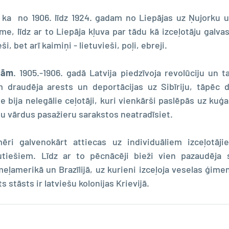
 ka  no 1906. līdz 1924. gadam no Liepājas uz Ņujorku un
e, līdz ar to Liepāja kļuva par tādu kā izceļotāju galvas
eši, bet arī kaimiņi - lietuvieši, poļi, ebreji.
jām
. 1905.-1906. gadā Latvija piedzīvoja revolūciju un t
m draudēja arests un deportācijas uz Sibīriju, tāpēc d
bija nelegālie ceļotāji, kuri vienkārši paslēpās uz kuģa
ņu vārdus pasažieru sarakstos neatradīsiet.
ri galvenokārt attiecas uz individuāliem izceļotājie
utiešiem. Līdz ar to pēcnācēji bieži vien pazaudēja sa
eļamerikā un Brazīlijā, uz kurieni izceļoja veselas ģimen
 stāsts ir latviešu kolonijas Krievijā. 