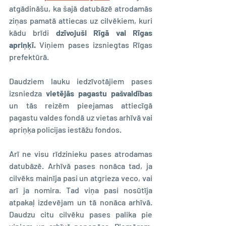
atgādināšu, ka šajā datubāzē atrodamās 
ziņas pamatā attiecas uz cilvēkiem, kuri 
kādu brīdi 
dzīvojuši Rīgā vai Rīgas 
apriņķī.
 Viņiem pases izsniegtas Rīgas 
prefektūrā.
Daudziem lauku iedzīvotājiem pases 
izsniedza 
vietējās pagastu pašvaldības
un tās reizēm pieejamas attiecīgā 
pagastu valdes fondā uz vietas arhīvā vai 
apriņķa policijas iestāžu fondos.
Arī ne visu rīdzinieku pases atrodamas 
datubāzē. Arhīvā pases nonāca tad, ja 
cilvēks mainīja pasi un atgrieza veco, vai 
arī ja nomira. Tad viņa pasi nosūtīja 
atpakaļ izdevējam un tā nonāca arhīvā. 
Daudzu citu cilvēku pases palika pie 