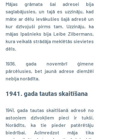
Mājas grāmata šai adresei bija 
saglabājusies, un tajā es uzzināju, kad 
māte ar dēlu ievākušies šajā adresē un 
kur dzīvojuši pirms tam. Uzzināju, ka 
mājas īpašnieks bija Leibe Zilbermans, 
kura veikalā strādāja meklētās sievietes 
dēls.
1936. gada novembrī ģimene 
pārcēlusies, bet jaunā adrese diemžēl 
nebija norādīta.
1941. gada tautas skaitīšana
1941. gada tautas skaitīšanā adresē no 
astoņiem dzīvokļiem pieci ir tukši. 
Norādīts, ka tie pieder patērētāju 
biedrībai. Acīmredzot māja tika 