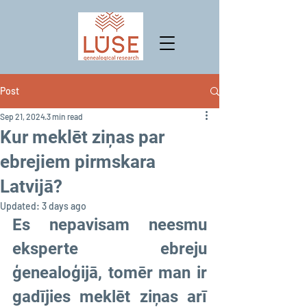
Post
Sep 21, 2024
3 min read
Kur meklēt ziņas par
ebrejiem pirmskara
Latvijā?
Updated:
3 days ago
Es nepavisam neesmu 
eksperte ebreju 
ģenealoģijā, tomēr man ir 
gadījies meklēt ziņas arī 