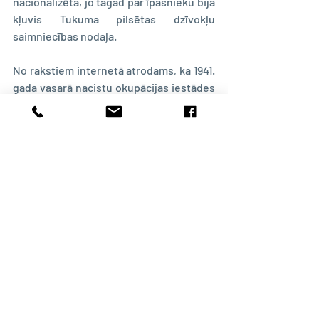
nacionalizēta, jo tagad par īpašnieku bija 
kļuvis Tukuma pilsētas dzīvokļu 
saimniecības nodaļa.
No rakstiem internetā atrodams, ka 1941. 
gada vasarā nacistu okupācijas iestādes 
pasludināja Tukumu par “
Judenfrei
”, tas 
ir brīvu no ebrejiem. Tautas skaitīšana 
acīmredzot notika jau pēc tam un 
iznīcinātie ebreji vienkārši pazuduši bez 
pēdām un atzīmēm mājas grāmatās vai 
tautas skaitīšanas lapās.
Noslepkavotie guļ masu kapos netālu no 
Tukuma pie Valguma ezera. Tikai 
pavisam nedaudziem izdevās izglābties, 
laikus pametot pilsētu. Datubāzes 
names.lu.lv
 veidotājiem nav izdevies un 
šķiet, ka nav arī iespējams noskaidrot, 