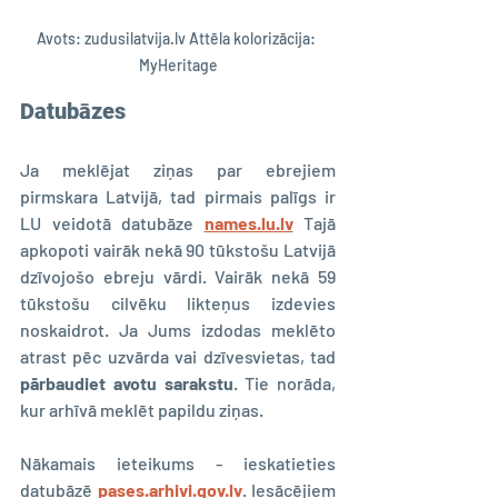
Avots: zudusilatvija.lv Attēla kolorizācija: 
MyHeritage
Datubāzes
Ja meklējat ziņas par ebrejiem 
pirmskara Latvijā, tad pirmais palīgs ir 
LU veidotā datubāze 
names.lu.lv
 Tajā 
apkopoti vairāk nekā 90 tūkstošu Latvijā 
dzīvojošo ebreju vārdi. Vairāk nekā 59 
tūkstošu cilvēku likteņus izdevies 
noskaidrot. Ja Jums izdodas meklēto 
atrast pēc uzvārda vai dzīvesvietas, tad
pārbaudiet avotu sarakstu
. Tie norāda, 
kur arhīvā meklēt papildu ziņas.
Nākamais ieteikums - ieskatieties 
datubāzē 
pases.arhivi.gov.lv
. Iesācējiem 