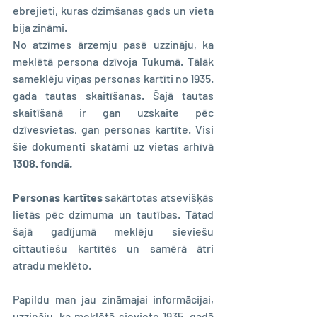
ebrejieti, kuras dzimšanas gads un vieta 
bija zināmi.
No atzīmes ārzemju pasē uzzināju, ka 
meklētā persona dzīvoja Tukumā. Tālāk 
sameklēju viņas personas kartīti no 1935. 
gada tautas skaitīšanas. Šajā tautas 
skaitīšanā ir gan uzskaite pēc 
dzīvesvietas, gan personas kartīte. Visi 
šie dokumenti skatāmi uz vietas arhīvā 
1308. fondā.
Personas kartītes 
sakārtotas atsevišķās 
lietās pēc dzimuma un tautības. Tātad 
šajā gadījumā meklēju sieviešu 
cittautiešu kartītēs un samērā ātri 
atradu meklēto.
Papildu man jau zināmajai informācijai, 
uzzināju, ka meklētā sieviete 1935. gadā 