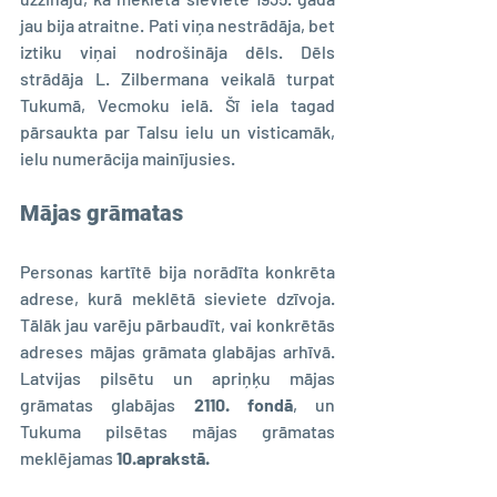
jau bija atraitne. Pati viņa nestrādāja, bet 
iztiku viņai nodrošināja dēls. Dēls 
strādāja L. Zilbermana veikalā turpat 
Tukumā, Vecmoku ielā. Šī iela tagad 
pārsaukta par Talsu ielu un visticamāk, 
ielu numerācija mainījusies.
Mājas grāmatas
Personas kartītē bija norādīta konkrēta 
adrese, kurā meklētā sieviete dzīvoja. 
Tālāk jau varēju pārbaudīt, vai konkrētās 
adreses mājas grāmata glabājas arhīvā. 
Latvijas pilsētu un apriņķu mājas 
grāmatas glabājas 
2110. fondā
, un 
Tukuma pilsētas mājas grāmatas 
meklējamas 
10.aprakstā.