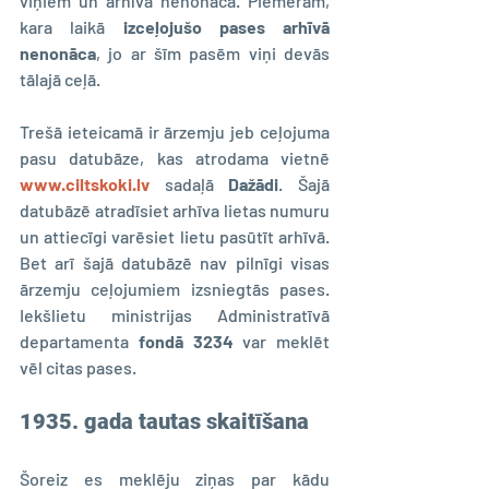
viņiem un arhīvā nenonāca. Piemēram, 
kara laikā 
izceļojušo pases arhīvā 
nenonāca
, jo ar šīm pasēm viņi devās 
tālajā ceļā.
Trešā ieteicamā ir ārzemju jeb ceļojuma 
pasu datubāze, kas atrodama vietnē 
www.ciltskoki.lv
 sadaļā 
Dažādi
. Šajā 
datubāzē atradīsiet arhīva lietas numuru 
un attiecīgi varēsiet lietu pasūtīt arhīvā. 
Bet arī šajā datubāzē nav pilnīgi visas 
ārzemju ceļojumiem izsniegtās pases. 
Iekšlietu ministrijas Administratīvā 
departamenta 
fondā 3234
 var meklēt 
vēl citas pases.
1935. gada tautas skaitīšana
Šoreiz es meklēju ziņas par kādu 