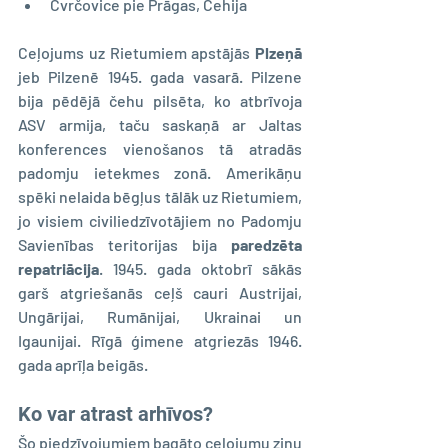
Cvrčovice pie Prāgas, Čehija
Ceļojums uz Rietumiem apstājās 
Plzeņā 
jeb Pilzenē 1945. gada vasarā. Pilzene 
bija pēdējā čehu pilsēta, ko atbrīvoja 
ASV armija, taču saskaņā ar Jaltas 
konferences vienošanos tā atradās 
padomju ietekmes zonā. Amerikāņu 
spēki nelaida bēgļus tālāk uz Rietumiem, 
jo visiem civiliedzīvotājiem no Padomju 
Savienības teritorijas bija 
paredzēta 
repatriācija
. 1945. gada oktobrī sākās 
garš atgriešanās ceļš cauri Austrijai, 
Ungārijai, Rumānijai, Ukrainai un 
Igaunijai. Rīgā ģimene atgriezās 1946. 
gada aprīļa beigās.
Ko var atrast arhīvos?
Šo piedzīvojumiem bagāto ceļojumu zinu 