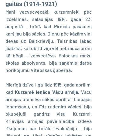
gaitās (1914-1921)
Mani vecvecvecāki, kurzemnieki pēc 
izcelsmes, salaulājās 1914. gada 23. 
augustā - brīdī, kad Pirmais pasaules 
karš jau bija sācies. Dienu pēc kāzām viņi 
devās uz Baltkrieviju. Taisnības labad 
jāatzīst, ka tobrīd viņi vēl nebrauca prom 
kā bēgļi - vecvectēvs, Polockas mežu 
skolas absolvents, bija saņēmis darba 
norīkojumu Vitebskas guberņā.
Mierīgā dzīve ilga līdz 1915. gada aprīlim, 
kad 
Kurzemē ienāca Vācu armija
. Vācu 
armijas ofensīva sākās aprīlī ar Liepājas 
ieņemšanu, un līdz rudenim vācieši bija 
okupējuši gandrīz visu Kurzemi. 
Krievijas armijas pavēlniecība izdeva 
rīkojumus par totālu evakuāciju - bija 
jāizved ne tikai rūpnīcu iekārtas un 