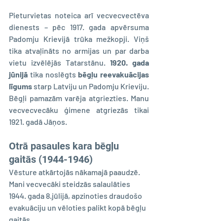
Pieturvietas noteica arī vecvecvectēva 
dienests – pēc 1917. gada apvērsuma 
Padomju Krievijā trūka mežkopji. Viņš 
tika atvaļināts no armijas un par darba 
vietu izvēlējās Tatarstānu. 
1920. gada 
jūnijā
 tika noslēgts 
bēgļu reevakuācijas 
līgums
 starp Latviju un Padomju Krieviju. 
Bēgļi pamazām varēja atgriezties. Manu 
vecvecvecāku ģimene atgriezās tikai 
1921. gadā Jāņos.  
Otrā pasaules kara bēgļu 
gaitās (1944-1946)
Vēsture atkārtojās nākamajā paaudzē. 
Mani vecvecāki steidzās salaulāties 
1944. gada 8.jūlijā, apzinoties draudošo 
evakuāciju un vēloties palikt kopā bēgļu 
gaitās.