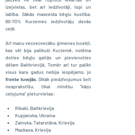
izejvielas, bet arī iedzīvotāji, lopi un 
labība. Sākās masveida bēgļu kustība. 
60-70% Kurzemes iedzīvotāju devās 
ceļā.
Arī manu vecvecvecāku ģimenes locekļi, 
kas vēl bija palikuši Kurzemē, nolēma 
doties bēgļu gaitās un pievienoties 
dēlam Baltkrievijā. Tomēr arī tur palikt 
visus kara gadus nebija iespējams, jo 
fronte tuvojās
. Sīkāk piedzīvojumus šeit 
neaprakstīšu, tikai minēšu “kāzu 
ceļojuma” pieturvietas:
Ribaki, Baltkrievija
Kupjanska, Ukraina
Zainska, Tatarstāna, Krievija
Maskava, Krievija