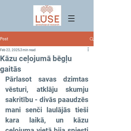
Post
Feb 22, 2025
3 min read
Kāzu ceļojumā bēgļu
gaitās
Pārlasot savas dzimtas 
vēsturi, atklāju skumju 
sakritību - divās paaudzēs 
mani senči laulājās tieši 
kara laikā, un kāzu 
ceļojuma vietā bija spiesti 