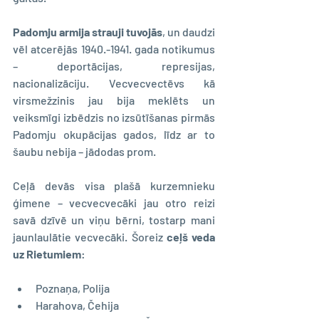
Padomju armija strauji tuvojās
, un daudzi 
vēl atcerējās 1940.-1941. gada notikumus 
– deportācijas, represijas, 
nacionalizāciju. Vecvecvectēvs kā 
virsmežzinis jau bija meklēts un 
veiksmīgi izbēdzis no izsūtīšanas pirmās 
Padomju okupācijas gados, līdz ar to 
šaubu nebija – jādodas prom.
Ceļā devās visa plašā kurzemnieku 
ģimene – vecvecvecāki jau otro reizi 
savā dzīvē un viņu bērni, tostarp mani 
jaunlaulātie vecvecāki. Šoreiz 
ceļš veda 
uz Rietumiem
:
Poznaņa, Polija
Harahova, Čehija