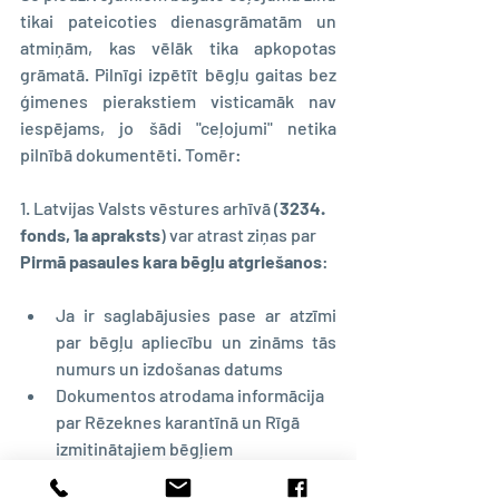
tikai pateicoties dienasgrāmatām un 
atmiņām, kas vēlāk tika apkopotas 
grāmatā. Pilnīgi izpētīt bēgļu gaitas bez 
ģimenes pierakstiem visticamāk nav 
iespējams, jo šādi "ceļojumi" netika 
pilnībā dokumentēti. Tomēr:
1. Latvijas Valsts vēstures arhīvā (
3234. 
fonds, 1a apraksts
) var atrast ziņas par 
Pirmā pasaules kara bēgļu atgriešanos
:
Ja ir saglabājusies pase ar atzīmi 
par bēgļu apliecību un zināms tās 
numurs un izdošanas datums
Dokumentos atrodama informācija 
par Rēzeknes karantīnā un Rīgā 
izmitinātajiem bēgļiem
Bēgļu reģistrācijas lapās norādīts 