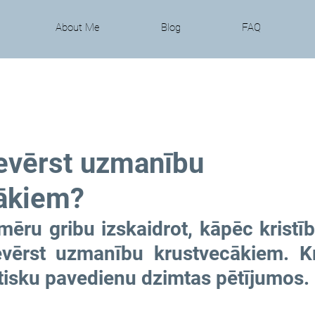
About Me
Blog
FAQ
evērst uzmanību
ākiem?
mēru gribu izskaidrot, kāpēc kristīb
ievērst uzmanību krustvecākiem. Kr
ūtisku pavedienu dzimtas pētījumos.