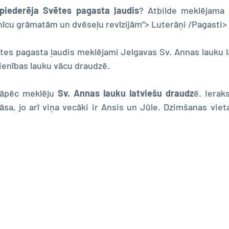
 piederēja Svētes pagasta ļaudis
? Atbilde meklējama 
aznīcu grāmatām un dvēseļu revīzijām”> Luterāņi /Pagasti
ētes pagasta ļaudis meklējami Jelgavas Sv. Annas lauku l
vienības lauku vācu draudzē.
 tāpēc meklēju 
Sv. Annas lauku latviešu draudz
ē. Ieraks