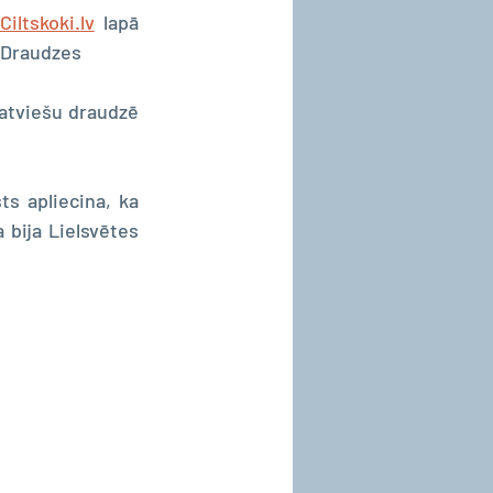
Ciltskoki.lv
 lapā 
> Draudzes
atviešu draudzē 
ts apliecina, ka 
Lizete bija Dāvida māsa, jo arī viņa vecāki ir Ansis un Jūle. Dzimšanas vieta bija Lielsvētes 