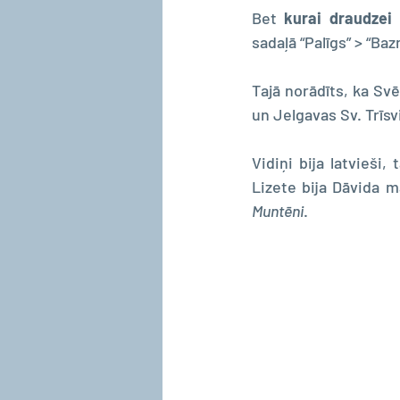
Bet 
kurai draudzei
sadaļā “Palīgs” > “B
Tajā norādīts, ka Sv
un Jelgavas Sv. Trīs
Vidiņi bija latvieši,
Muntēni
.