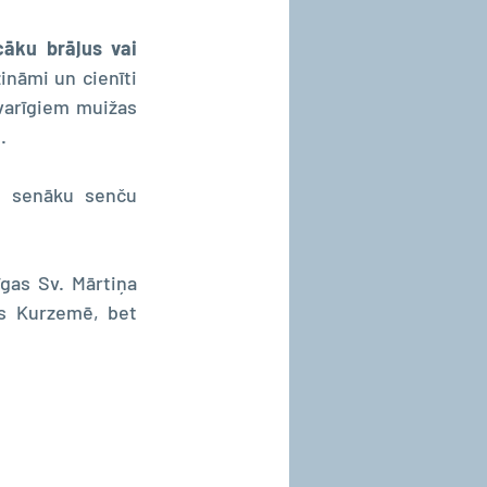
cāku brāļus vai 
ināmi un cienīti 
svarīgiem muižas 
.
u senāku senču 
gas Sv. Mārtiņa 
is Kurzemē, bet 