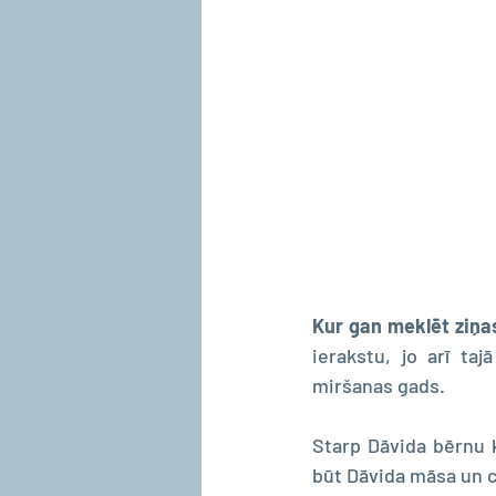
Kur gan meklēt ziņa
ierakstu, jo arī ta
miršanas gads.
Starp Dāvida bērnu 
būt Dāvida māsa un c