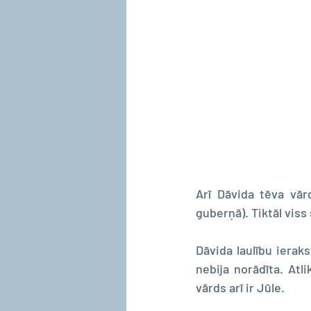
Arī Dāvida tēva vār
guberņā). Tiktāl viss 
Dāvida laulību ierak
nebija norādīta. Atli
vārds arī ir Jūle.