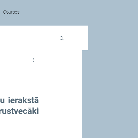
Courses
u ierakstā 
ustvecāki 