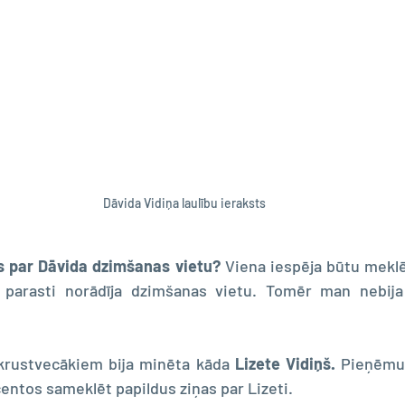
Dāvida Vidiņa laulību ieraksts
s par Dāvida dzimšanas vietu?
 Viena iespēja būtu meklē
jā parasti norādīja dzimšanas vietu. Tomēr man nebija
krustvecākiem bija minēta kāda 
Lizete Vidiņš.
 Pieņēmu,
entos sameklēt papildus ziņas par Lizeti.