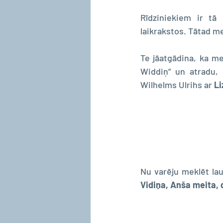
Rīdziniekiem ir tā 
laikrakstos. Tātad me
Te jāatgādina, ka mek
Widdiņ” un atradu, 
Wilhelms Ulrihs ar 
Li
Nu varēju meklēt lau
Vidiņa, Anša meita, 