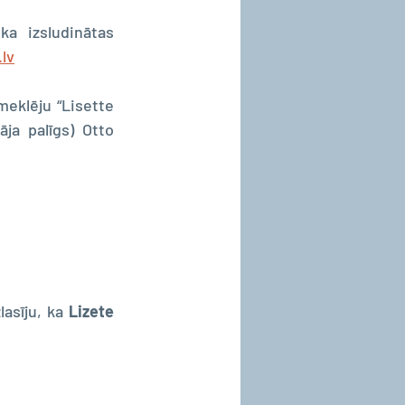
ka izsludinātas 
.lv
meklēju “Lisette 
ja palīgs) Otto 
asīju, ka 
Lizete 