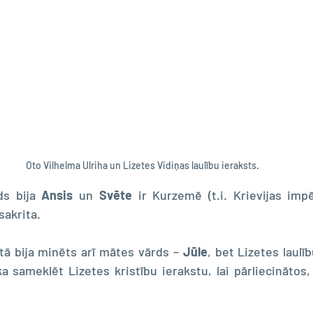
Oto Vilhelma Ulriha un Lizetes Vidiņas laulību ieraksts.
ds bija 
Ansis 
un 
Svēte 
ir Kurzemē (t.i. Krievijas imp
sakrita.
stā bija minēts arī mātes vārds – 
Jūle
, bet Lizetes laulī
ka sameklēt Lizetes kristību ierakstu, lai pārliecinātos