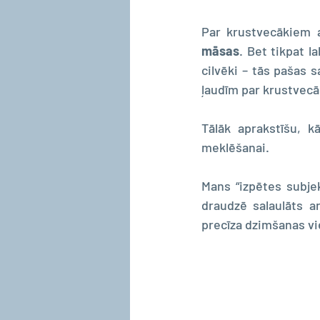
Par krustvecākiem a
māsas
. Bet tikpat l
cilvēki – tās pašas s
ļaudīm par krustvecāk
Tālāk aprakstīšu, k
meklēšanai.
Mans “izpētes subjek
draudzē salaulāts ar
precīza dzimšanas vie