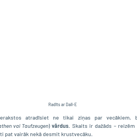
Radīts ar Dall-E
athen vai Taufzeugen
) 
vārdus
. Skaits ir dažāds – reizēm ir
i pat vairāk nekā desmit krustvecāku.