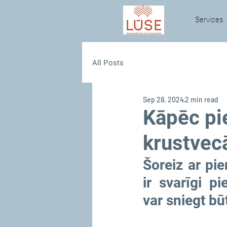
Services
All Posts
Sep 28, 2024
2 min read
Kāpēc pi
krustvec
Šoreiz ar pie
ir svarīgi p
var sniegt b