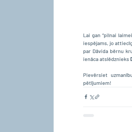
Lai gan “pilnai laime
iespējams, jo attiec
par Dāvida bērnu kru
ienāca atslēdznieks 
Pievērsiet uzmanību
pētījumiem!