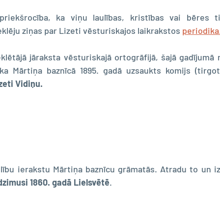
priekšrocība, ka viņu laulības, kristības vai bēres ti
klēju ziņas par Lizeti vēsturiskajos laikrakstos 
periodika
lētājā jāraksta vēsturiskajā ortogrāfijā, šajā gadījumā 
ka Mārtiņa baznīcā 1895. gadā uzsaukts komijs (tirgotā
zeti Vidiņu.
lību ierakstu Mārtiņa baznīcu grāmatās. Atradu to un izl
dzimusi 1860. gadā Lielsvētē
.