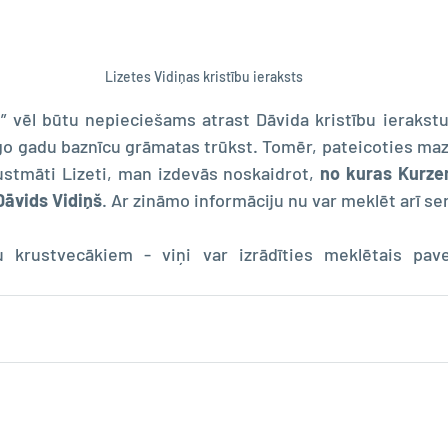
Lizetes Vidiņas kristību ieraksts
i” vēl būtu nepieciešams atrast Dāvida kristību ierakstu
īgo gadu baznīcu grāmatas trūkst. Tomēr, pateicoties ma
stmāti Lizeti, man izdevās noskaidrot, 
no kuras Kurze
Dāvids Vidiņš
. Ar zināmo informāciju nu var meklēt arī s
 krustvecākiem - viņi var izrādīties meklētais pave