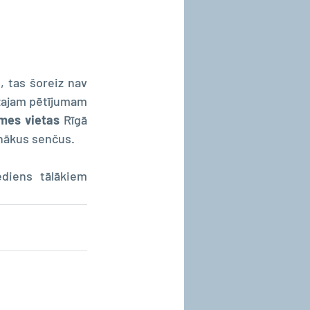
, tas šoreiz nav 
zajam pētījumam 
mes vietas
 Rīgā 
enākus senčus.
diens tālākiem 