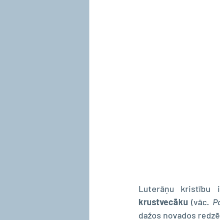
krustvecāku
 (vāc. 
P
dažos novados redzēt