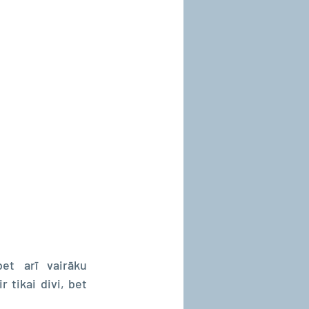
Luterāņu kristību ierakstos atradīsiet ne tikai ziņas par vecākiem, bet arī vairāku 
 tikai divi, bet 